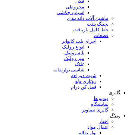
فکی
مخروطی
آسیاب چکشی
ماشین آلات دانه بندی
بچینگ پلنت
خط کامل بازیافت
قطعات
اجزای بلت کانوایر
انواع رولیک
پایه رولیک
میز رولیک
غلتک
شاسی نوارنقاله
شوت دوراهه
روتاری ولو
قفل کن درام
گالری
ویدیو ها
نمایشگاه
گالری تصاویر
وبلاگ
اخبار
انتقال مواد
نوار نقاله