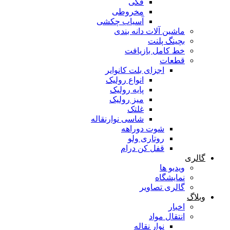
فکی
مخروطی
آسیاب چکشی
ماشین آلات دانه بندی
بچینگ پلنت
خط کامل بازیافت
قطعات
اجزای بلت کانوایر
انواع رولیک
پایه رولیک
میز رولیک
غلتک
شاسی نوارنقاله
شوت دوراهه
روتاری ولو
قفل کن درام
گالری
ویدیو ها
نمایشگاه
گالری تصاویر
وبلاگ
اخبار
انتقال مواد
نوار نقاله